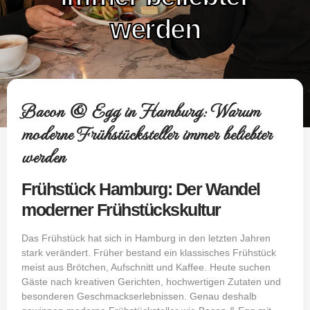
werden
Bacon & Egg in Hamburg: Warum
moderne Frühstücksteller immer beliebter
werden
Frühstück Hamburg: Der Wandel
moderner Frühstückskultur
Das Frühstück hat sich in Hamburg in den letzten Jahren
stark verändert. Früher bestand ein klassisches Frühstück
meist aus Brötchen, Aufschnitt und Kaffee. Heute suchen
Gäste nach kreativen Gerichten, hochwertigen Zutaten und
besonderen Geschmackserlebnissen. Genau deshalb