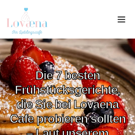
Die 7 besten
Frühstücksgerichte,
die Sie bei Lovaena
Cafe probieren sollten
– Laut unserem