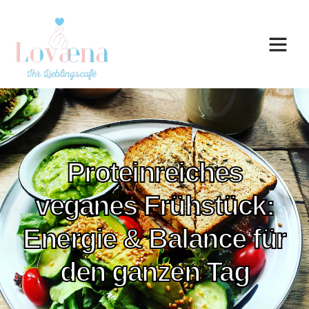
Proteinreiches
veganes Frühstück:
Energie & Balance für
den ganzen Tag