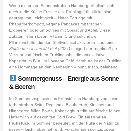
Wenn die ersten Sonnenstrahlen Hamburg erhellen, zieht
auch in die Küche Frische ein. Frühlingsfrühstücke sind
geprägt von Leichtigkeit – Hafer-Porridge mit
Rhabarberkompott, vegane Pancakes mit frischen
Erdbeeren oder Smoothies mit Spinat und Apfel. Diese
Zutaten liefern Eisen, Vitamin C und sekundäre
Pflanzenstoffe, die den Stoffwechsel aktivieren. Laut einer
Studie der Universität Kiel (2024)
steigert der regelmäßige
Verzehr von frischem Frühlingsobst die antioxidative
Kapazität im Blut. Im Lovaena Café Hamburg ist der Frühling
eine Hommage an den Neubeginn – bunt, frisch, belebend.
Sommergenuss – Energie aus Sonne
& Beeren
Im Sommer zeigt sich das Frühstück in Hamburg von seiner
farbenfrohen Seite. Regionale Blaubeeren, Kirschen und
Himbeeren füllen Bowls, Kokosjoghurt trifft auf frische Minze,
Hafermilch auf gekühlten Cold Brew. Ein
saisonales
Frühstück
im Sommer bedeutet, mit der Fülle der Natur zu
essen – leicht, aber nährend. Forschungen der
European