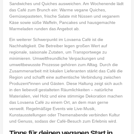
Sandwiches und Quiches ausweichen. Am Wochenende lädt
das Café zum Brunch ein: Warme vegane Quiches,
Gemüsepasteten, frische Salate mit Nüssen und veganem
Käse sowie süße Waffeln, Pancakes und hausgemachte
Marmeladen runden das Angebot ab.
Ein weiterer Schwerpunkt im Lovaena Café ist die
Nachhaltigkeit. Die Betreiber legen großen Wert auf
regionale, saisonale Zutaten, um Transportwege zu
minimieren. Umweltfreundliche Verpackungen und
umweltbewusste Prozesse gehören zum Alltag. Durch die
Zusammenarbeit mit lokalen Lieferanten stärkt das Café die
Region und schafft eine authentische Verbindung zwischen
Produzent*innen und Gästen. Diese Haltung zeigt sich auch
in den liebevoll gestalteten Räumlichkeiten – natürliche
Materialien, viel Holz und eine stimmige Dekoration machen
das Lovaena Café zu einem Ort, an dem man gerne
verweilt. Regelmäßige Events wie Live‑Musik,
Kunstausstellungen oder Themenabende verbinden Kultur
und Genuss, sodass der Café‑Besuch zum Erlebnis wird.
Tipps für deinen veganen Start in