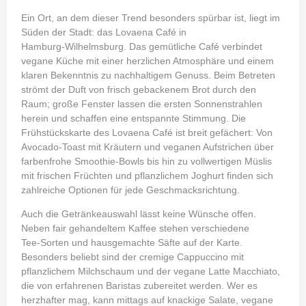
Ein Ort, an dem dieser Trend besonders spürbar ist, liegt im
Süden der Stadt: das Lovaena Café in
Hamburg‑Wilhelmsburg. Das gemütliche Café verbindet
vegane Küche mit einer herzlichen Atmosphäre und einem
klaren Bekenntnis zu nachhaltigem Genuss. Beim Betreten
strömt der Duft von frisch gebackenem Brot durch den
Raum; große Fenster lassen die ersten Sonnenstrahlen
herein und schaffen eine entspannte Stimmung. Die
Frühstückskarte des Lovaena Café ist breit gefächert: Von
Avocado‑Toast mit Kräutern und veganen Aufstrichen über
farbenfrohe Smoothie‑Bowls bis hin zu vollwertigen Müslis
mit frischen Früchten und pflanzlichem Joghurt finden sich
zahlreiche Optionen für jede Geschmacksrichtung.
Auch die Getränkeauswahl lässt keine Wünsche offen.
Neben fair gehandeltem Kaffee stehen verschiedene
Tee‑Sorten und hausgemachte Säfte auf der Karte.
Besonders beliebt sind der cremige Cappuccino mit
pflanzlichem Milchschaum und der vegane Latte Macchiato,
die von erfahrenen Baristas zubereitet werden. Wer es
herzhafter mag, kann mittags auf knackige Salate, vegane